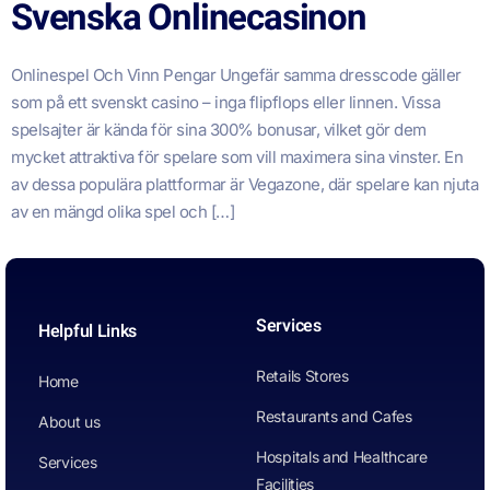
Svenska Onlinecasinon
Onlinespel Och Vinn Pengar Ungefär samma dresscode gäller
som på ett svenskt casino – inga flipflops eller linnen. Vissa
spelsajter är kända för sina 300% bonusar, vilket gör dem
mycket attraktiva för spelare som vill maximera sina vinster. En
av dessa populära plattformar är Vegazone, där spelare kan njuta
av en mängd olika spel och […]
Services
Helpful Links
Retails Stores
Home
Restaurants and Cafes
About us
Hospitals and Healthcare
Services
Facilities