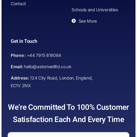
Contact
Schools and Universities
See More
Get in Touch
Phone :
+44 7915 819064
Email:
hello@astonwellltd.co.uk
Address:
124 City Road, London, England,
EC1V 2NX
We’re Committed To 100% Customer
Satisfaction Each And Every Time